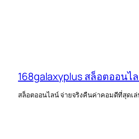
168galaxyplus สล็อตออนไลน์
สล็อตออนไลน์ จ่ายจริงคืนค่าคอมดีที่สุดเล่