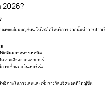
อต 2026?
ที
งแค่ลงทะเบียนบัญชีบนเว็บไซต์ที่ให้บริการ จากนั้นทำการฝาก
ีย
ีข้อผิดพลาดทางเทคนิค
ีความเสี่ยงจากแฮกเกอร์
ีการเชื่อมต่ออินเทอร์เน็ต
สิทธิภาพในการเล่นและเพิ่มรางวัลแจ็คพอตที่ใหญ่ขึ้น.