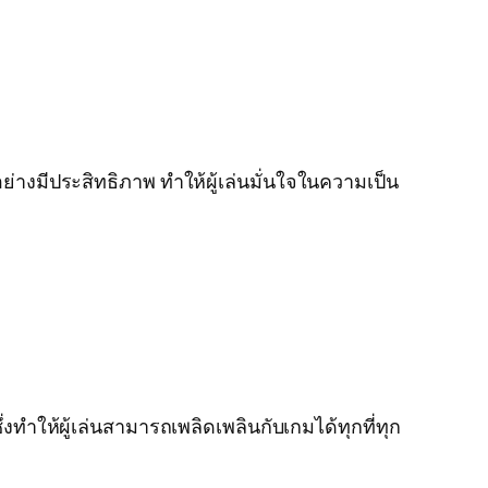
มีประสิทธิภาพ ทำให้ผู้เล่นมั่นใจในความเป็น
งทำให้ผู้เล่นสามารถเพลิดเพลินกับเกมได้ทุกที่ทุก