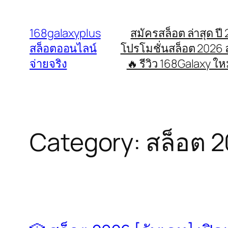
Skip
to
168galaxyplus
สมัครสล็อต ล่าสุด ปี
content
สล็อตออนไลน์
โปรโมชั่นสล็อต 2026 ล
จ่ายจริง
🔥 รีวิว 168Galaxy ให
Category:
สล็อต 