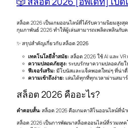
🎲 สล็อต 2026 [อัพเดท] เปิดเ
สล็อต 2026 เป็นเกมออนไลน์ที่ได้รับความนิยมสูงสุด
กุมภาพันธ์ 2026 ทำให้ผู้เล่นสามารถเพลิดเพลินกับ
✨ สรุปสำคัญเกี่ยวกับ สล็อต 2026
เทคโนโลยีล้ำสมัย:
สล็อต 2026 ใช้ AI และ VR 
ความปลอดภัยสูง:
ระบบรักษาความปลอดภัยใหม
ฟีเจอร์เสริม:
มีโบนัสและแจ็คพอตใหม่ๆ ที่น่าตื
ความเข้าถึงง่าย:
เล่นได้ทุกที่ทุกเวลาผ่านสม
สล็อต 2026 คืออะไร?
คำตอบสั้น:
สล็อต 2026 คือเกมคาสิโนออนไลน์ที่น
สล็อต 2026 เป็นการพัฒนาสล็อตออนไลน์ที่รวมเทคโนโ