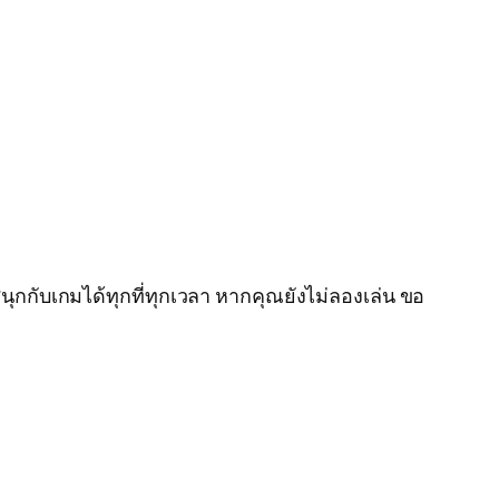
นุกกับเกมได้ทุกที่ทุกเวลา หากคุณยังไม่ลองเล่น ขอ