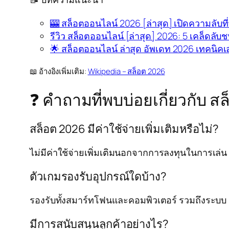
🎰 สล็อตออนไลน์ 2026 [ล่าสุด] เปิดความลับท
รีวิว สล็อตออนไลน์ [ล่าสุด] 2026: 5 เคล็ดลั
🌟 สล็อตออนไลน์ ล่าสุด อัพเดท 2026 เทคนิคเล
📖 อ้างอิงเพิ่มเติม:
Wikipedia – สล็อต 2026
❓ คำถามที่พบบ่อยเกี่ยวกับ ส
สล็อต 2026 มีค่าใช้จ่ายเพิ่มเติมหรือไม่?
ไม่มีค่าใช้จ่ายเพิ่มเติมนอกจากการลงทุนในการเ
ตัวเกมรองรับอุปกรณ์ใดบ้าง?
รองรับทั้งสมาร์ทโฟนและคอมพิวเตอร์ รวมถึงระบบ 
มีการสนับสนุนลูกค้าอย่างไร?