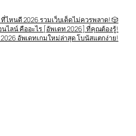
 ที่ไหนดี 2026 รวมเว็บเด็ดไม่ควรพลาด! 🎲
นไลน์ คืออะไร [อัพเดท 2026] ที่คุณต้องรู้!
 2026 อัพเดทเกมใหม่ล่าสุด โบนัสแตกง่าย!