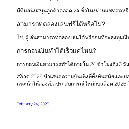
มีทีมสนับสนุนลูกค้าตลอด 24 ชั่วโมงผ่านแชทสดหรื
สามารถทดลองเล่นฟรีได้หรือไม่?
ใช่, ผู้เล่นสามารถทดลองเล่นได้ฟรีก่อนที่จะลงทุนเงิ
การถอนเงินทำได้เร็วแค่ไหน?
การถอนเงินสามารถทำได้ภายใน 24 ชั่วโมงถึง 3 วันท
สล็อต 2026 นำเสนอความบันเทิงที่ทั้งทันสมัยและปลอ
แนะนำให้ลองเปิดประสบการณ์ใหม่กับสล็อต 2026 วัน
February 24, 2026