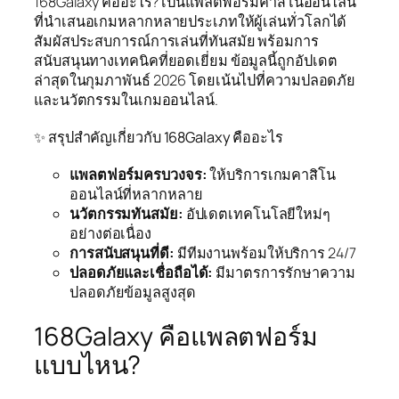
168Galaxy คืออะไร? เป็นแพลตฟอร์มคาสิโนออนไลน์
ที่นำเสนอเกมหลากหลายประเภทให้ผู้เล่นทั่วโลกได้
สัมผัสประสบการณ์การเล่นที่ทันสมัย พร้อมการ
สนับสนุนทางเทคนิคที่ยอดเยี่ยม ข้อมูลนี้ถูกอัปเดต
ล่าสุดในกุมภาพันธ์ 2026 โดยเน้นไปที่ความปลอดภัย
และนวัตกรรมในเกมออนไลน์.
✨ สรุปสำคัญเกี่ยวกับ 168Galaxy คืออะไร
แพลตฟอร์มครบวงจร:
ให้บริการเกมคาสิโน
ออนไลน์ที่หลากหลาย
นวัตกรรมทันสมัย:
อัปเดตเทคโนโลยีใหม่ๆ
อย่างต่อเนื่อง
การสนับสนุนที่ดี:
มีทีมงานพร้อมให้บริการ 24/7
ปลอดภัยและเชื่อถือได้:
มีมาตรการรักษาความ
ปลอดภัยข้อมูลสูงสุด
168Galaxy คือแพลตฟอร์ม
แบบไหน?