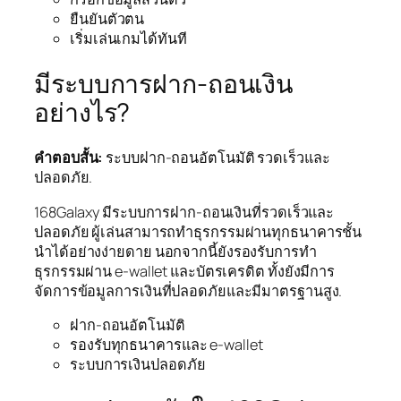
ยืนยันตัวตน
เริ่มเล่นเกมได้ทันที
มีระบบการฝาก-ถอนเงิน
อย่างไร?
คำตอบสั้น:
ระบบฝาก-ถอนอัตโนมัติ รวดเร็วและ
ปลอดภัย.
168Galaxy มีระบบการฝาก-ถอนเงินที่รวดเร็วและ
ปลอดภัย ผู้เล่นสามารถทำธุรกรรมผ่านทุกธนาคารชั้น
นำได้อย่างง่ายดาย นอกจากนี้ยังรองรับการทำ
ธุรกรรมผ่าน e-wallet และบัตรเครดิต ทั้งยังมีการ
จัดการข้อมูลการเงินที่ปลอดภัยและมีมาตรฐานสูง.
ฝาก-ถอนอัตโนมัติ
รองรับทุกธนาคารและ e-wallet
ระบบการเงินปลอดภัย