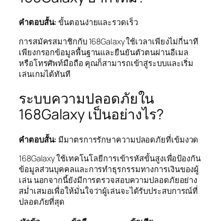
คำตอบสั้น:
ขั้นตอนง่ายและรวดเร็ว
การสมัครสมาชิกกับ 168Galaxy ใช้เวลาเพียงไม่กี่นาที
เพียงกรอกข้อมูลพื้นฐานและยืนยันตัวตนผ่านอีเมล
หรือโทรศัพท์มือถือ คุณก็สามารถเข้าสู่ระบบและเริ่ม
เล่นเกมได้ทันที
ระบบความปลอดภัยใน
168Galaxy เป็นอย่างไร?
คำตอบสั้น:
มีมาตรการรักษาความปลอดภัยที่เข้มงวด
168Galaxy ใช้เทคโนโลยีการเข้ารหัสขั้นสูงเพื่อป้องกัน
ข้อมูลส่วนบุคคลและการทำธุรกรรมทางการเงินของผู้
เล่น นอกจากนี้ยังมีการตรวจสอบความปลอดภัยอย่าง
สม่ำเสมอเพื่อให้มั่นใจว่าผู้เล่นจะได้รับประสบการณ์ที่
ปลอดภัยที่สุด