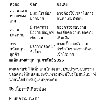
หัวข้อ
ข้อดี
ข้อเสีย
ความหลาก
มีเกมให้เลือก
อาจต้องใช้เวลาในการ
หลายของ
มากมาย
ค้นหาเกมที่ชอบ
เกม
มีมาตรการ
ต้องตรวจสอบราย
ความ
ป้องกันข้อมูลที่
ละเอียดความปลอดภัย
ปลอดภัย
เข้มงวด
เพิ่มเติม
การ
บางครั้งอาจมีความ
บริการตลอด 24
สนับสนุน
ล่าช้าในช่วงเวลาที่คน
ชั่วโมง
ลูกค้า
เข้าใช้มาก
📅 อัพเดทล่าสุด: กุมภาพันธ์ 2026
แพลตฟอร์มได้เพิ่มเกมใหม่ๆ และปรับปรุงระบบความ
ปลอดภัยให้ทันสมัยยิ่งขึ้น พร้อมทั้งมีโปรโมชั่นใหม่ๆ ที่
น่าสนใจสำหรับผู้เล่นทุกระดับ
📚 เนื้อหาที่เกี่ยวข้อง
📝 บทความแนะนำ