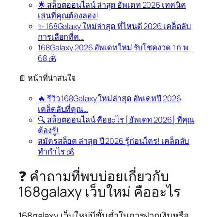
🌟 สล็อตออนไลน์ ล่าสุด อัพเดท 2026 เทคนิค
เล่นที่คุณต้องลอง!
✨ 168Galaxy ใหม่ล่าสุด ที่ไหนดี 2026 เคล็ดลับ
การเลือกที่ค…
168Galaxy 2026 อัพเดทใหม่ รับโชคงวด 1 ก.พ.
68 💰
📄 หน้าที่น่าสนใจ
🔥 รีวิว 168Galaxy ใหม่ล่าสุด อัพเดทปี 2026
เคล็ดลับที่คุณ…
🔍 สล็อตออนไลน์ คืออะไร [อัพเดท 2026] ที่คุณ
ต้องรู้!
สมัครสล็อต ล่าสุด ปี 2026 รู้ก่อนใคร! เคล็ดลับ
ทำกำไร 💰
❓ คำถามที่พบบ่อยเกี่ยวกับ
168galaxy เว็บใหม่ คืออะไร
168galaxy เว็บใหม่มีขั้นต่ำในการฝากเงินหรือ