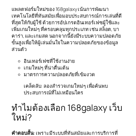
แพลตฟอร์มใหม่ของ 168galaxy เน้นการพัฒนา
เทคโนโลยีที่ทันสมัยเพื่อมอบประสบการณ์การเล่นที่ดี
ที่สุดให้กับผู้ใช้ ด้วยการอัปเกรดอินเทอร์เฟซผู้ใช้และ
เพิ่มเกมใหม่ๆ ที่ครอบคลุมทุกประเภท เช่น สล็อต, บา
คาร่า, และเกมสด นอกจากนี้ยังมีระบบความปลอดภัย
ขั้นสูงเพื่อให้ผู้เล่นมั่นใจในความปลอดภัยของข้อมูล
ส่วนตัว
อินเทอร์เฟซที่ใช้งานง่าย
เกมใหม่ๆ ที่น่าตื่นเต้น
มาตรการความปลอดภัยที่เข้มงวด
เคล็ดลับ: ลองสำรวจเกมใหม่ๆ เพื่อค้นพบ
ประสบการณ์ที่ไม่เหมือนใคร
ทำไมต้องเลือก 168galaxy เว็บ
ใหม่?
คำตอบสั้น:
เพราะมีระบบที่ทันสมัยและการบริการที่