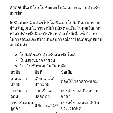
คำตอบสั้น:
มีโปรโมชั่นและโบนัสหลากหลายสำหรับ
สมาชิก.
168Galaxy นำเสนอโปรโมชั่นและโบนัสที่หลากหลาย
สำหรับผู้เล่น ไม่ว่าจะเป็นโบนัสต้อนรับ, โบนัสเงินฝาก,
หรือโปรโมชั่นพิเศษในวันสำคัญ ทั้งนี้เพื่อเพิ่มโอกาส
ในการชนะและสร้างประสบการณ์การเล่นที่สนุกสนาน
และคุ้มค่า.
โบนัสต้อนรับสำหรับสมาชิกใหม่
โบนัสเงินฝากรายวัน
โปรโมชั่นพิเศษในวันสำคัญ
หัวข้อ
ข้อดี
ข้อเสีย
เกมหลาก
เลือกเล่นได้
ต้องใช้เวลาศึกษาเกม
หลาย
มากมาย
ระบบฝาก-
รวดเร็วและ
บางช่วงอาจเกิดความ
ถอน
ปลอดภัย
ล่าช้า
การสนับสนุน
บางครั้งอาจตอบช้าใน
มีทีมงาน 24/7
ลูกค้า
ช่วงเวลาพีค