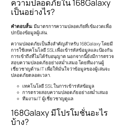
ความปลอดภัยใน 168Galaxy
เป็นอย่างไร?
คำตอบสั้น:
มีมาตรการความปลอดภัยที่เข้มงวดเพื่อ
ปกป้องข้อมูลผู้เล่น.
ความปลอดภัยเป็นสิ่งสำคัญสำหรับ 168Galaxy โดยมี
การใช้เทคโนโลยี SSL เพื่อเข้ารหัสข้อมูลและป้องกัน
การเข้าถึงที่ไม่ได้รับอนุญาต นอกจากนี้ยังมีการตรวจ
สอบความปลอดภัยอย่างสม่ำเสมอ โดยทีมงานผู้
เชี่ยวชาญด้าน IT เพื่อให้มั่นใจว่าข้อมูลของผู้เล่นจะ
ปลอดภัยตลอดเวลา.
เทคโนโลยี SSL ในการเข้ารหัสข้อมูล
การตรวจสอบความปลอดภัยอย่างสม่ำเสมอ
ทีมงาน IT ผู้เชี่ยวชาญดูแล
168Galaxy มีโปรโมชั่นอะไร
บ้าง?