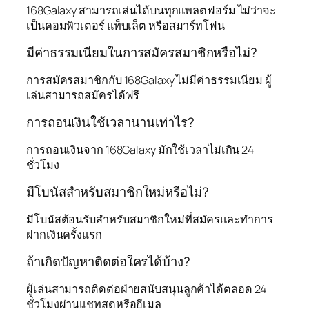
168Galaxy สามารถเล่นได้บนทุกแพลตฟอร์ม ไม่ว่าจะ
เป็นคอมพิวเตอร์ แท็บเล็ต หรือสมาร์ทโฟน
มีค่าธรรมเนียมในการสมัครสมาชิกหรือไม่?
การสมัครสมาชิกกับ 168Galaxy ไม่มีค่าธรรมเนียม ผู้
เล่นสามารถสมัครได้ฟรี
การถอนเงินใช้เวลานานเท่าไร?
การถอนเงินจาก 168Galaxy มักใช้เวลาไม่เกิน 24
ชั่วโมง
มีโบนัสสำหรับสมาชิกใหม่หรือไม่?
มีโบนัสต้อนรับสำหรับสมาชิกใหม่ที่สมัครและทำการ
ฝากเงินครั้งแรก
ถ้าเกิดปัญหาติดต่อใครได้บ้าง?
ผู้เล่นสามารถติดต่อฝ่ายสนับสนุนลูกค้าได้ตลอด 24
ชั่วโมงผ่านแชทสดหรืออีเมล